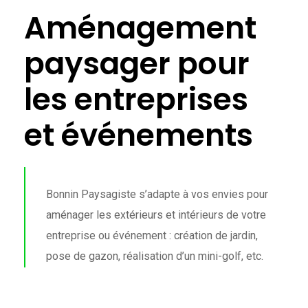
Aménagement
paysager pour
les entreprises
et événements
Bonnin Paysagiste s’adapte à vos envies pour
aménager les extérieurs et intérieurs de votre
entreprise ou événement : création de jardin,
pose de gazon, réalisation d’un mini-golf, etc.