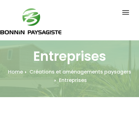
Togg
navig
Entreprises
Home
Créations et aménagements paysagers
Entreprises