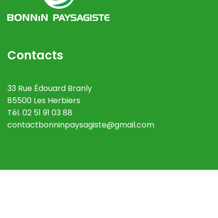
Contacts
33 Rue Édouard Branly
85500 Les Herbiers
Tél. 02 51 91 03 88
contactbonninpaysagiste@gmail.com
Proudly powered by WordPress
|
Theme: Short by
Themeansar
.