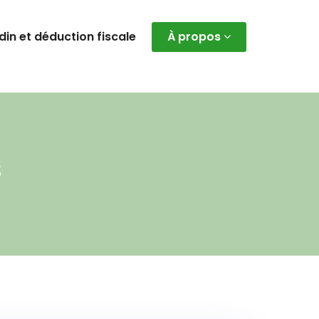
rdin et déduction fiscale
À propos
s