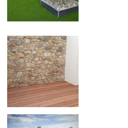
Pose de gazon synthétique et aménagement
paysager autour
Réalisation d’une terrasse