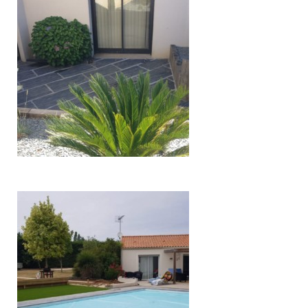
Réalisation de l’aménagement paysager d’une
maison