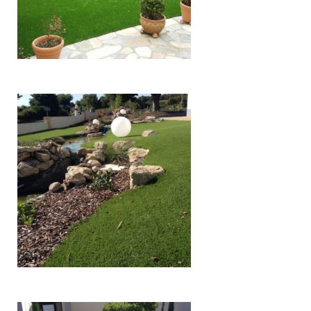
Pose de gazon synthétique et aménagement
paysager autour
Pose de gazon synthétique et aménagement
paysager autour