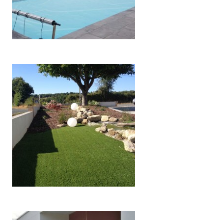
Réalisation de l’aménagement paysager d’une
maison
Pose de gazon synthétique et aménagement
paysager autour