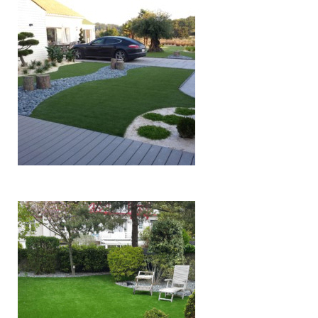
Pose de gazon synthétique et aménagement
paysager autour