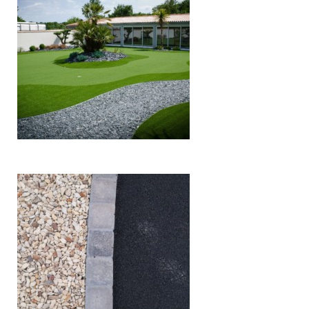
Pose de gazon synthétique et aménagement
paysager autour