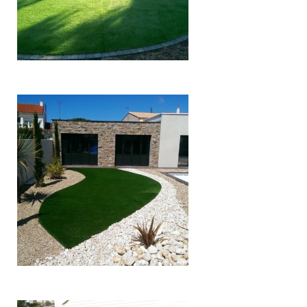
Pose de gazon synthétique et aménagement
paysager autour
Pose de gazon synthétique et aménagement
paysager autour