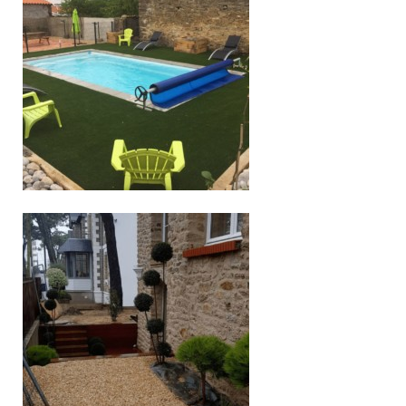
Pose de gazon synthétique autour d’une piscine