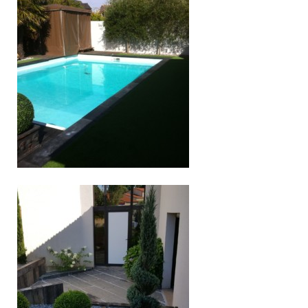
Pose de gazon synthétique autour d’une piscine