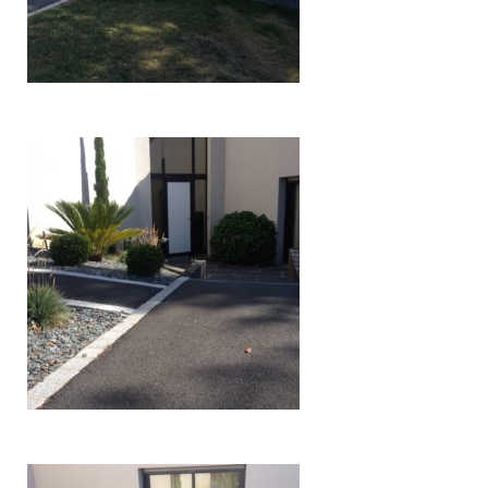
Réalisation de l’aménagement paysager d’une
maison
Réalisation de l’aménagement paysager d’une
maison