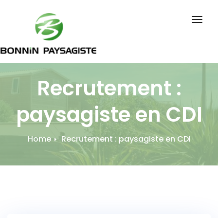
Skip
to
Togg
content
navig
Recrutement :
paysagiste en CDI
Home
Recrutement : paysagiste en CDI