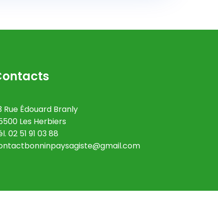
Contacts
3 Rue Édouard Branly
5500 Les Herbiers
él. 02 51 91 03 88
ontactbonninpaysagiste@gmail.com
r
.