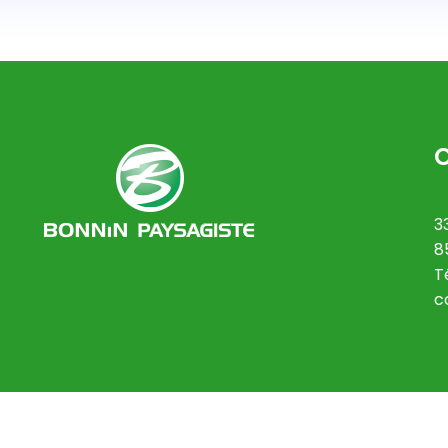
3
8
T
c
roudly powered by WordPress
|
Theme: Short by
Themeansa